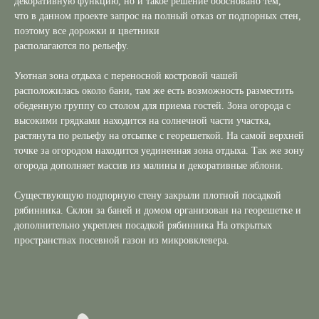
декоративную функцию, но и такое решение обосновано тем,
что в данном проекте запрос на полный отказ от подпорных стен,
поэтому все дорожки и цветники
располагаются по рельефу.
Уютная зона отдыха с переносной костровой чашей
расположилась около бани, там же есть возможность разместить
обеденную группу со столом для приема гостей. Зона огорода с
высокими грядками находится на солнечной части участка,
растянута по рельефу на отсыпке с георешеткой. На самой верхней
точке за огородом находится уединенная зона отдыха. Так же зону
огорода дополняет массив из малины и декоративные яблони.
Существующую подпорную стену закрыли плотной посадкой
рябинника. Склон за баней и домом организован на георешетке и
дополнительно укреплен посадкой рябинника На открытых
пространствах посевной газон из микровклевера.