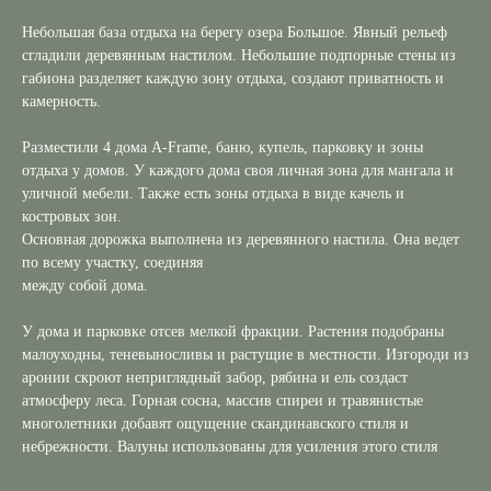
Небольшая база отдыха на берегу озера Большое. Явный рельеф
сгладили деревянным настилом. Небольшие подпорные стены из
габиона разделяет каждую зону отдыха, создают приватность и
камерность.
Разместили 4 дома А-Frame, баню, купель, парковку и зоны
отдыха у домов. У каждого дома своя личная зона для мангала и
уличной мебели. Также есть зоны отдыха в виде качель и
костровых зон.
Основная дорожка выполнена из деревянного настила. Она ведет
по всему участку, соединяя
между собой дома.
У дома и парковке отсев мелкой фракции. Растения подобраны
малоуходны, теневыносливы и растущие в местности. Изгороди из
аронии скроют неприглядный забор, рябина и ель создаст
атмосферу леса. Горная сосна, массив спиреи и травянистые
многолетники добавят ощущение скандинавского стиля и
небрежности. Валуны использованы для усиления этого стиля